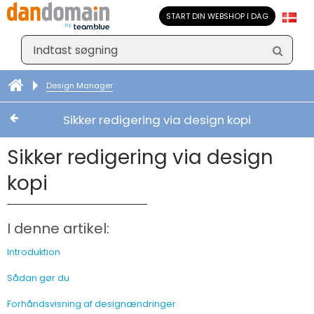
START DIN WEBSHOP I DAG
Design Manager
Sikker redigering via design kopi
Sikker redigering via design
kopi
I denne artikel:
Introduktion
Sådan gør du
Forhåndsvisning af designændringer