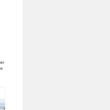
der
ps