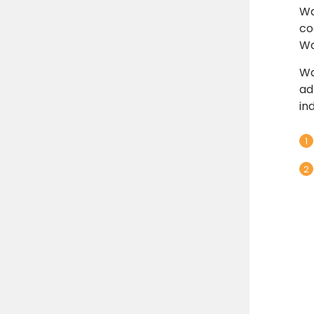
Wa
co
Wa
Wa
ad
in