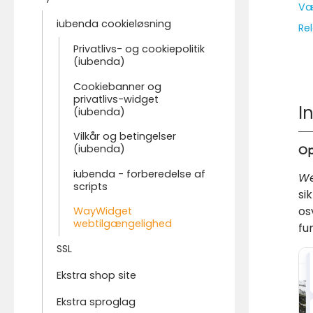
Væ
iubenda cookieløsning
Rel
Privatlivs- og cookiepolitik
(iubenda)
Cookiebanner og
privatlivs-widget
I
(iubenda)
Vilkår og betingelser
(iubenda)
Op
iubenda - forberedelse af
We
scripts
si
os
WayWidget
webtilgængelighed
fu
SSL
Ekstra shop site
Ekstra sproglag