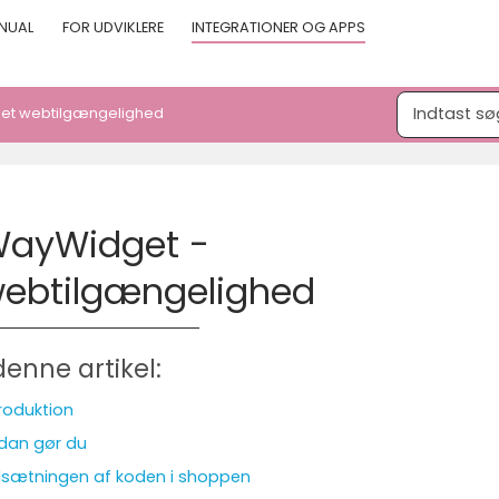
NUAL
FOR UDVIKLERE
INTEGRATIONER OG APPS
et webtilgængelighed
ayWidget -
ebtilgængelighed
denne artikel:
troduktion
dan gør du
dsætningen af koden i shoppen