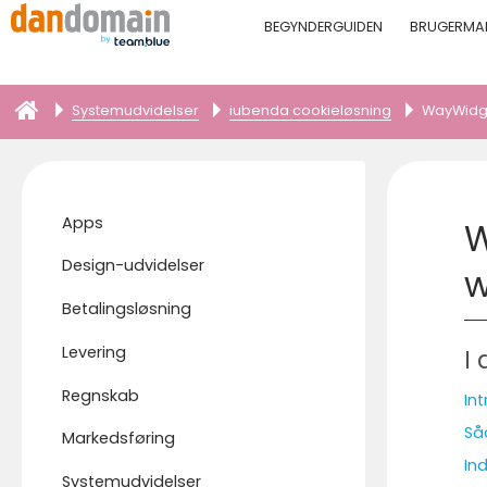
BEGYNDERGUIDEN
BRUGERMA
Systemudvidelser
iubenda cookieløsning
WayWidg
Apps
W
Design-udvidelser
w
Betalingsløsning
Levering
I 
Regnskab
In
Så
Markedsføring
In
Systemudvidelser