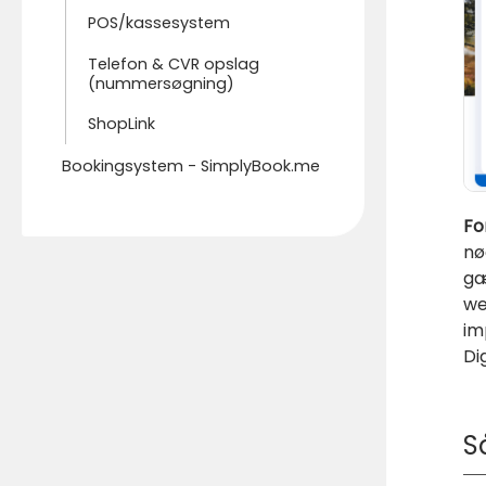
POS/kassesystem
Telefon & CVR opslag
(nummersøgning)
ShopLink
Bookingsystem - SimplyBook.me
Fo
nø
gæ
we
im
Di
S