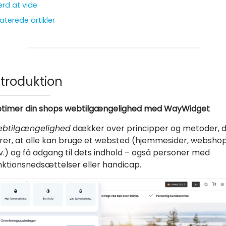
rd at vide
aterede artikler
ntroduktion
timer din shops webtilgængelighed med WayWidget
btilgængelighed
dækker over principper og metoder, 
krer, at alle kan bruge et websted (hjemmesider, websho
v.) og få adgang til dets indhold – også personer med
nktionsnedsættelser eller handicap.