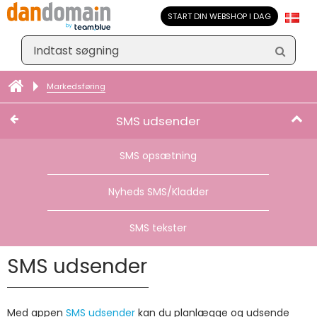
START DIN WEBSHOP I DAG
Markedsføring
SMS udsender
SMS opsætning
Nyheds SMS/Kladder
SMS tekster
SMS udsender
Med appen
SMS udsender
kan du planlægge og udsende