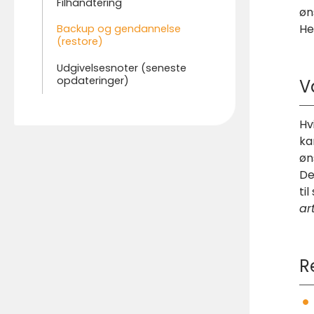
Filhåndtering
øn
He
Backup og gendannelse
(restore)
Udgivelsesnoter (seneste
opdateringer)
V
Hv
ka
øn
De
ti
art
R