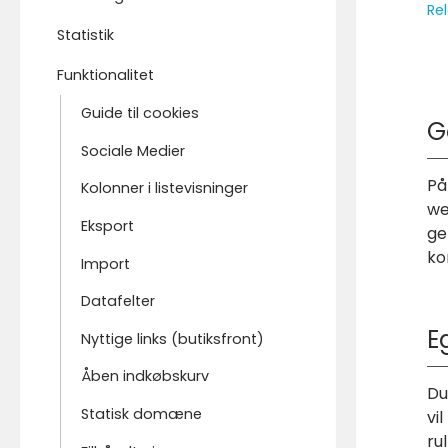
Rel
Statistik
Funktionalitet
Guide til cookies
G
Sociale Medier
På
Kolonner i listevisninger
we
Eksport
ge
ko
Import
Datafelter
E
Nyttige links (butiksfront)
Åben indkøbskurv
Du
Statisk domæne
vi
ru