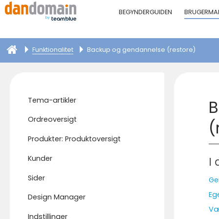
BEGYNDERGUIDEN
BRUGERMA
Funktionalitet
Backup og gendannelse (restore)
Tema-artikler
B
Ordreoversigt
(
Produkter: Produktoversigt
Kunder
I 
Sider
Ge
Eg
Design Manager
Væ
Indstillinger