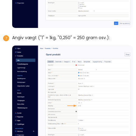
Angiv vægt ("1" = 1kg, "0,250" = 250 gram osv.):