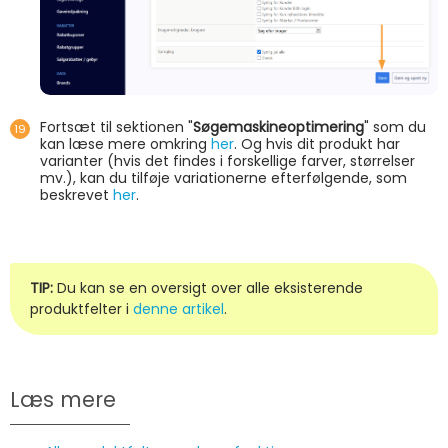
Fortsæt til sektionen "
Søgemaskineoptimering
" som du
kan læse mere omkring
her
. Og hvis dit produkt har
varianter (hvis det findes i forskellige farver, størrelser
mv.), kan du tilføje variationerne efterfølgende, som
beskrevet
her
.
TIP:
Du kan se en oversigt over alle eksisterende
produktfelter i
denne artikel
.
Læs mere