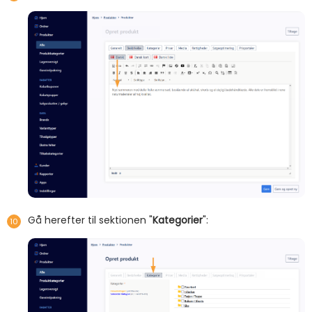
Gå herefter til sektionen "
Kategorier
":