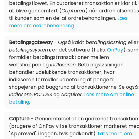
betalingsflowet. En autoriseret transaktion er klar til,
at blive gennemført (
Captured
) når ordren afsendes
til kunden som en del af ordrebehandlingen.
Læs
mere om ordrebehandling
.
Betalingsgateway
- Også kaldt
betalingsløsning
eller
betalingssystem
, er det software (f.eks.
OnPay
), som
formidler betalingstransaktioner mellem
webshoppen og
indløseren
. Betalingsløsningen
behandler udelukkende transaktioner, hvor
indløseren formidler udbetaling af penge til
shopejeren på baggrund af transaktionerne. Se også
indløsere
,
PCI DSS
og
Acquirer
.
Læs mere om online
betaling
.
Capture
- Gennemførsel af en godkendt transaktion
(brugere af OnPay vil se transaktioner markeret me
"Approved" i loggen, hvis godkendt).
Læs mere om