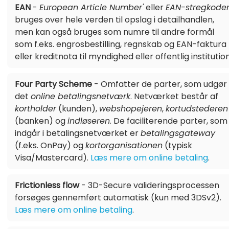
EAN
-
European Article Number'
eller
EAN-stregkode
bruges over hele verden til opslag i detailhandlen,
men kan også bruges som numre til andre formål
som f.eks. engrosbestilling, regnskab og EAN-faktura
eller kreditnota til myndighed eller offentlig institution
Four Party Scheme
- Omfatter de parter, som udgør
det
online betalingsnetværk
. Netværket består af
kortholder
(kunden),
webshopejeren
,
kortudstederen
(banken) og
indløseren
. De faciliterende parter, som
indgår i betalingsnetværket er
betalingsgateway
(f.eks. OnPay) og
kortorganisationen
(typisk
Visa/Mastercard).
Læs mere om online betaling
.
Frictionless flow
- 3D-Secure valideringsprocessen
forsøges gennemført automatisk (kun med 3DSv2).
Læs mere om online betaling
.