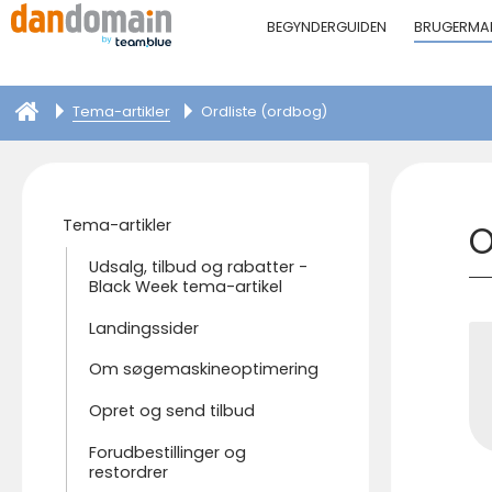
BEGYNDERGUIDEN
BRUGERMA
Tema-artikler
Ordliste (ordbog)
Tema-artikler
O
Udsalg, tilbud og rabatter -
Black Week tema-artikel
Landingssider
Om søgemaskineoptimering
Opret og send tilbud
Forudbestillinger og
restordrer