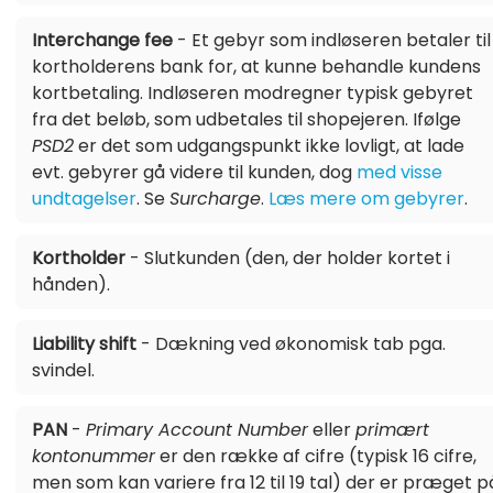
Interchange fee
- Et gebyr som indløseren betaler til
kortholderens bank for, at kunne behandle kundens
kortbetaling. Indløseren modregner typisk gebyret
fra det beløb, som udbetales til shopejeren. Ifølge
PSD2
er det som udgangspunkt ikke lovligt, at lade
evt. gebyrer gå videre til kunden, dog
med visse
undtagelser
. Se
Surcharge
.
Læs mere om gebyrer
.
Kortholder
- Slutkunden (den, der holder kortet i
hånden).
Liability shift
- Dækning ved økonomisk tab pga.
svindel.
PAN
-
Primary Account Number
eller
primært
kontonummer
er den række af cifre (typisk 16 cifre,
men som kan variere fra 12 til 19 tal) der er præget p