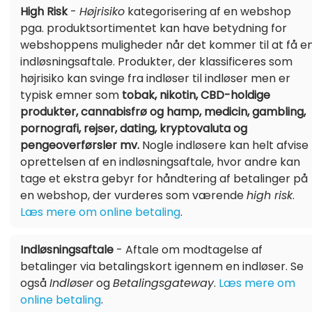
High Risk
-
Højrisiko
kategorisering af en webshop
pga. produktsortimentet kan have betydning for
webshoppens muligheder når det kommer til at få e
indløsningsaftale. Produkter, der klassificeres som
højrisiko kan svinge fra indløser til indløser men er
typisk emner som
tobak, nikotin, CBD-holdige
produkter, cannabisfrø og hamp, medicin, gambling,
pornografi, rejser, dating, kryptovaluta og
pengeoverførsler mv.
Nogle indløsere kan helt afvise
oprettelsen af en indløsningsaftale, hvor andre kan
tage et ekstra gebyr for håndtering af betalinger på
en webshop, der vurderes som værende
high risk
.
Læs mere om online betaling
.
Indløsningsaftale
- Aftale om modtagelse af
betalinger via betalingskort igennem en indløser. Se
også
Indløser
og
Betalingsgateway
.
Læs mere om
online betaling
.